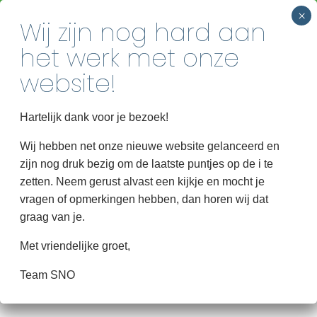
INSCHRIJVEN
Voor iedereen een plek, samen sterker
Home
vooruit!
Hartelijk dank voor je bezoek!
Over SNO
HINKSTAPSPRON
Wij hebben net onze nieuwe website gelanceerd en
zijn nog druk bezig om de laatste puntjes op de i te
Groepen
zetten. Neem gerust alvast een kijkje en mocht je
Informatie
vragen of opmerkingen hebben, dan horen wij dat
CONTACT
graag van je.
HinkStapSprong
Met vriendelijke groet,
Contact
Team SNO