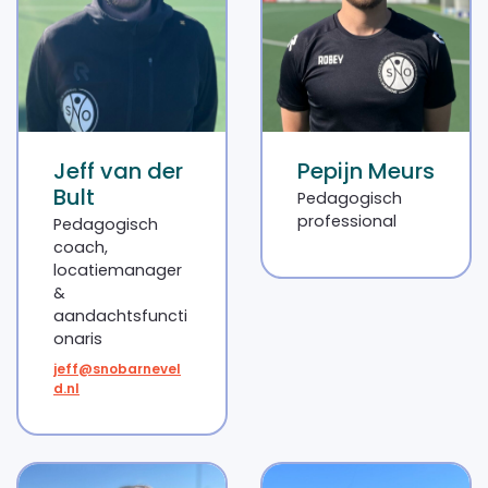
Jeff van der
Pepijn Meurs
Bult
Pedagogisch
professional
Pedagogisch
coach,
locatiemanager
&
aandachtsfuncti
onaris
jeff@snobarnevel
d.nl