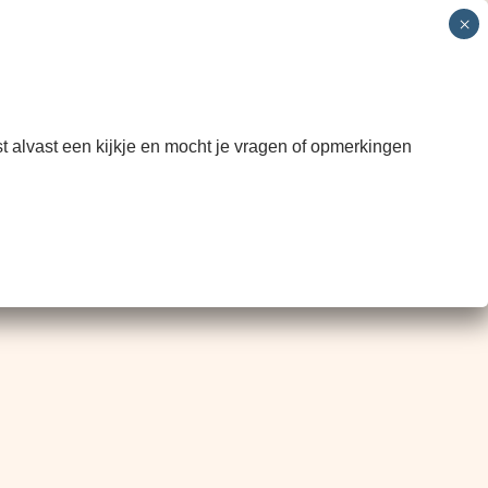
ormatie
HinkStapSprong
Contact
INSCHRIJVEN
t alvast een kijkje en mocht je vragen of opmerkingen