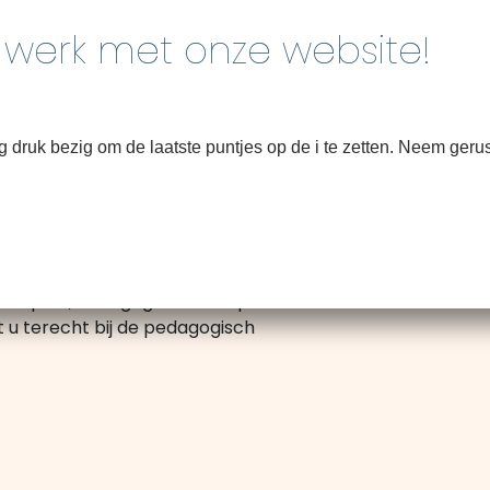
Home
Over SNO
Groepen
Inf
druk bezig om de laatste puntjes op de i te zetten. Neem gerus
nten terug te vinden. Ons pedagogisch
eidsplan, Pedagogisch Werkplan en het
t u terecht bij de pedagogisch