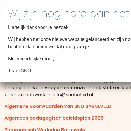
Hartelijk dank voor je bezoek!
Wij hebben net onze nieuwe website gelanceerd en zijn nog 
hebben, dan horen wij dat graag van je.
Documenten
Met vriendelijke groet,
Team SNO
Hieronder zijn een aantal van onze belangrijke docume
beleidsplan bestaat uit het Algemeen Pedagogisch Bel
locatieplan. Voor vragen over onze beleidsstukken kun
beleidsmedewerker: info@snobeleid.nl
Algemene Voorwaarden van SNO BARNEVELD
Algemeen pedagogisch beleidsplan 2026
Pedagogisch Werkplan Barneveld