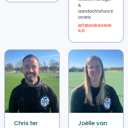
&
aandachtsfuncti
onaris
jeff@snobarnevel
d.nl
Chris ter
Joèlle van