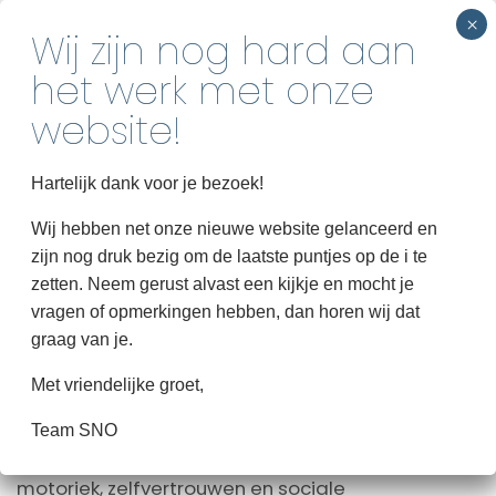
INSCHRIJVEN
SNO Junior
Home
Hartelijk dank voor je bezoek!
Over SNO
Bij
SNO Junior
zitten onze jongste
Wij hebben net onze nieuwe website gelanceerd en
zijn nog druk bezig om de laatste puntjes op de i te
Groepen
sportievelingen. Deze groep, speciaal voor
zetten. Neem gerust alvast een kijkje en mocht je
kinderen van vier tot zes jaar, draait helemaal om
Informatie
vragen of opmerkingen hebben, dan horen wij dat
spelenderwijs ontdekken en plezier maken. De
graag van je.
activiteiten sluiten aan bij hun
HinkStapSprong
Met vriendelijke groet,
ontwikkelingsniveau: van bewegen en balspellen
Contact
tot creatieve en rustige momenten tussendoor.
Team SNO
Zo ontwikkelen de kinderen stap voor stap hun
motoriek, zelfvertrouwen en sociale