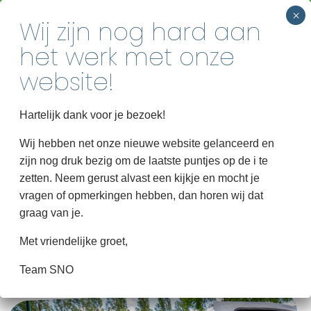
INSCHRIJVEN
Vanaf school tot het ophalen
Home
Hartelijk dank voor je bezoek!
EEN DAG BIJ SNO
Over SNO
Wij hebben net onze nieuwe website gelanceerd en
zijn nog druk bezig om de laatste puntjes op de i te
Groepen
zetten. Neem gerust alvast een kijkje en mocht je
ONTDEK ALLE GROEPEN
Informatie
vragen of opmerkingen hebben, dan horen wij dat
graag van je.
HinkStapSprong
Met vriendelijke groet,
Contact
Team SNO