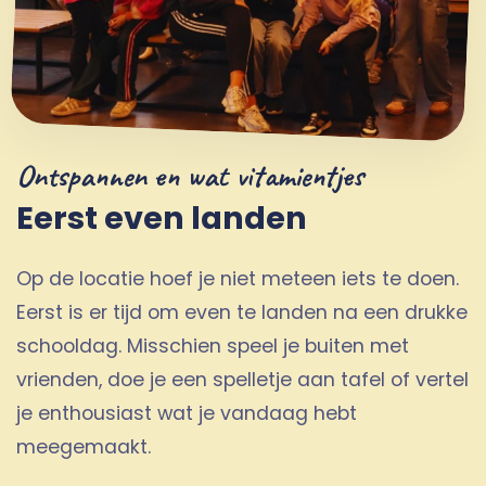
Ontspannen en wat vitamientjes
Eerst even landen
Op de locatie hoef je niet meteen iets te doen.
Eerst is er tijd om even te landen na een drukke
schooldag. Misschien speel je buiten met
vrienden, doe je een spelletje aan tafel of vertel
je enthousiast wat je vandaag hebt
meegemaakt.