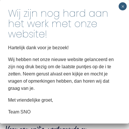
INSCHRIJVEN
Home
Hartelijk dank voor je bezoek!
Over SNO
Wij hebben net onze nieuwe website gelanceerd en
zijn nog druk bezig om de laatste puntjes op de i te
Groepen
zetten. Neem gerust alvast een kijkje en mocht je
Informatie
vragen of opmerkingen hebben, dan horen wij dat
graag van je.
HinkStapSprong
Met vriendelijke groet,
Contact
Team SNO
Voor een veilig, vertrouwde en