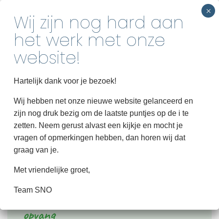
INSCHRIJVEN
Home
Hartelijk dank voor je bezoek!
Over SNO
Wij hebben net onze nieuwe website gelanceerd en
zijn nog druk bezig om de laatste puntjes op de i te
Groepen
zetten. Neem gerust alvast een kijkje en mocht je
Informatie
vragen of opmerkingen hebben, dan horen wij dat
graag van je.
HinkStapSprong
Met vriendelijke groet,
Contact
Samen zorgen we voor de beste
Team SNO
opvang